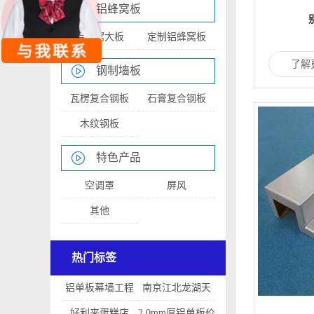
铝蜂窝板
铝蜂窝大板
定制铝蜂窝板
了解
钢制墙板
瓦楞复合钢板
石膏复合钢板
木纹钢板
特色产品
空调罩
屏风
其他
热门标签
铝单板幕墙工程
南京江北龙湖天
的造价
街
好利来蛋糕店
2.0mm厚铝单板价