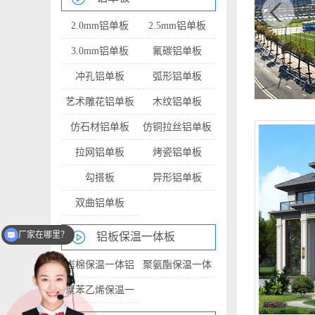
2.0mm铝单板
2.5mm铝单板
3.0mm铝单板
氟碳铝单板
冲孔铝单板
弧形铝单板
艺术雕花铝单板
木纹铝单板
1
2
仿石材铝单板
仿铜拉丝铝单板
拉网铝单板
烤瓷铝单板
勾搭板
异形铝单板
双曲铝单板
厂家在哪里？
铝板保温一体板
岩棉保温一体铝
聚氨酯保温一体
板
铝板
聚苯乙烯保温一
体铝板