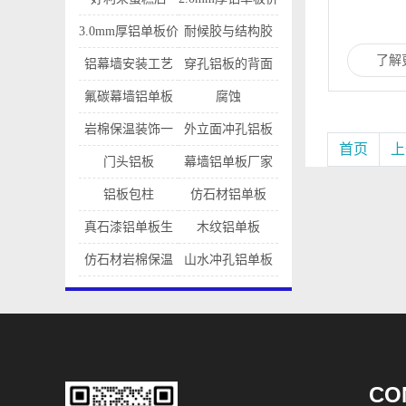
格是多少
3.0mm厚铝单板价
耐候胶与结构胶
了解
格
的区别
铝幕墙安装工艺
穿孔铝板的背面
灯光施工方法
氟碳幕墙铝单板
腐蚀
岩棉保温装饰一
外立面冲孔铝板
首页
上
体铝板
幕墙
门头铝板
幕墙铝单板厂家
铝板包柱
仿石材铝单板
真石漆铝单板生
木纹铝单板
产厂家
仿石材岩棉保温
山水冲孔铝单板
一体铝板
CO