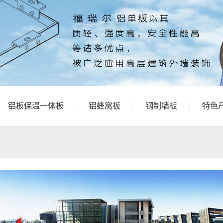
铝板保温一体板
铝蜂窝板
钢制墙板
特色