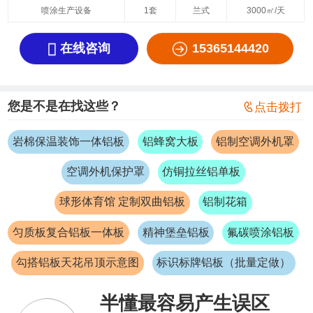
喷涂生产设备
1套
兰式
3000㎡/天


在线咨询
15365144420
您是不是在找这些？

点击拨打
岩棉保温装饰一体铝板
铝蜂窝大板
铝制空调外机罩
空调外机保护罩
仿铜拉丝铝单板
球形体育馆 定制双曲铝板
铝制花箱
匀质板复合铝板一体板
精神堡垒铝板
氟碳喷涂铝板
勾搭铝板天花吊顶示意图
标识标牌铝板（批量定做）
半懂最容易产生误区