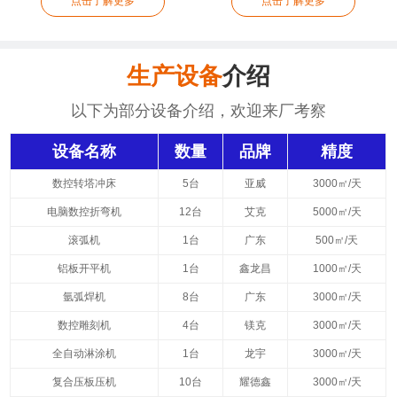
点击了解更多
点击了解更多
生产设备
介绍
以下为部分设备介绍，欢迎来厂考察
设备名称
数量
品牌
精度
数控转塔冲床
5台
亚威
3000㎡/天
电脑数控折弯机
12台
艾克
5000㎡/天
滚弧机
1台
广东
500㎡/天
铝板开平机
1台
鑫龙昌
1000㎡/天
氩弧焊机
8台
广东
3000㎡/天
数控雕刻机
4台
镁克
3000㎡/天
全自动淋涂机
1台
龙宇
3000㎡/天
复合压板压机
10台
耀德鑫
3000㎡/天