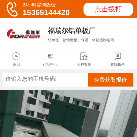

24小时咨询热线:
点击拨打
15365144420
福瑞尔铝单板厂
铝单板、铝蜂窝板、保温一体铝板制造商




返回
产品中心
客户案例
在线报价
免费获取报价
