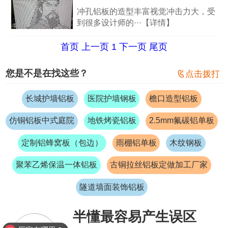
冲孔铝板的造型丰富视觉冲击力大，受
到很多设计师的···【详情】
首页
上一页
1
下一页
尾页
您是不是在找这些？

点击拨打
长城护墙铝板
医院护墙钢板
檐口造型铝板
仿铜铝板中式庭院
地铁烤瓷铝板
2.5mm氟碳铝单板
定制铝蜂窝板（包边）
雨棚铝单板
木纹钢板
聚苯乙烯保温一体铝板
古铜拉丝铝板定做加工厂家
隧道墙面装饰铝板
半懂最容易产生误区