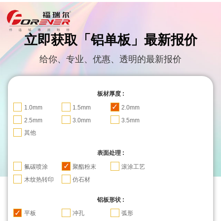
立即获取「铝单板」最新报价
给你、专业、优惠、透明的最新报价
板材厚度 :
✓
✓
✓
1.0mm
1.5mm
2.0mm
✓
✓
✓
2.5mm
3.0mm
3.5mm
✓
其他
表面处理 :
✓
✓
✓
氟碳喷涂
聚酯粉末
滚涂工艺
✓
✓
木纹热转印
仿石材
铝板形状 :
✓
✓
✓
平板
冲孔
弧形