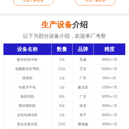
点击了解更多
点击了解更多
生产设备
介绍
以下为部分设备介绍，欢迎来厂考察
设备名称
数量
品牌
精度
数控转塔冲床
5台
亚威
3000㎡/天
电脑数控折弯机
12台
艾克
5000㎡/天
滚弧机
1台
广东
500㎡/天
铝板开平机
1台
鑫龙昌
1000㎡/天
氩弧焊机
8台
广东
3000㎡/天
数控雕刻机
4台
镁克
3000㎡/天
全自动淋涂机
1台
龙宇
3000㎡/天
复合压板压机
10台
耀德鑫
3000㎡/天