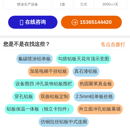
喷涂生产设备
1套
兰式
3000㎡/天


在线咨询
15365144420
您是不是在找这些？

点击拨打
氟碳喷涂铝单板
勾搭铝板天花吊顶示意图
加装电梯干挂铝板
真石漆铝板
设备围挡 冲孔装饰铝板围栏
热固聚苯真金板
穿孔铝板
双曲铝板定制
2.5mm铝单板价格
铝板保温一体板（独立卡扣件）
外立面冲孔铝板幕墙
仿铜拉丝铝板中式连廊