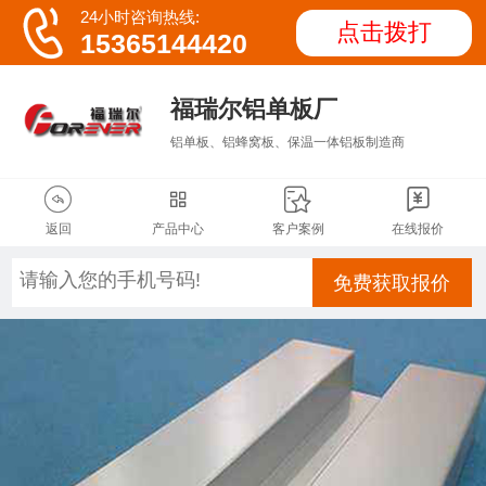

24小时咨询热线:
点击拨打
15365144420
福瑞尔铝单板厂
铝单板、铝蜂窝板、保温一体铝板制造商




返回
产品中心
客户案例
在线报价
免费获取报价
