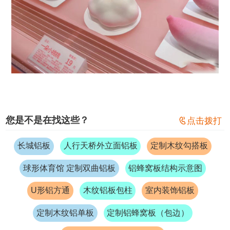
您是不是在找这些？

点击拨打
长城铝板
人行天桥外立面铝板
定制木纹勾搭板
球形体育馆 定制双曲铝板
铝蜂窝板结构示意图
U形铝方通
木纹铝板包柱
室内装饰铝板
定制木纹铝单板
定制铝蜂窝板（包边）