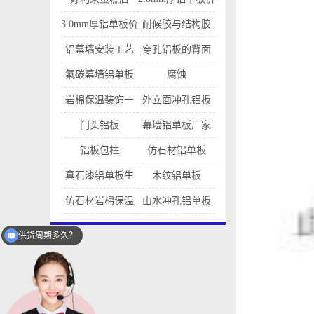
格是多少
3.0mm厚铝单板价
耐候胶与结构胶
格
的区别
铝幕墙安装工艺
穿孔铝板的背面
灯光施工方法
氟碳幕墙铝单板
腐蚀
岩棉保温装饰一
外立面冲孔铝板
体铝板
幕墙
门头铝板
幕墙铝单板厂家
铝板包柱
仿石材铝单板
真石漆铝单板生
木纹铝单板
产厂家
仿石材岩棉保温
山水冲孔铝单板
供货周期多久？
一体铝板
工厂年产能多少？