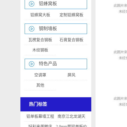
铝蜂窝板
铝蜂窝大板
定制铝蜂窝板
钢制墙板
瓦楞复合钢板
石膏复合钢板
木纹钢板
特色产品
空调罩
屏风
其他
热门标签
铝单板幕墙工程
南京江北龙湖天
的造价
街
好利来蛋糕店
2.0mm厚铝单板价