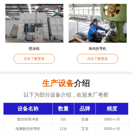
喷涂线
角码折弯机
点击了解更多
点击了解更多
生产设备
介绍
以下为部分设备介绍，欢迎来厂考察
设备名称
数量
品牌
精度
数控转塔冲床
5台
亚威
3000㎡/天
电脑数控折弯机
12台
艾克
5000㎡/天