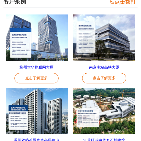
客户案例

点击拨打
杭州大华物联网大厦
南京南站高铁大厦
点击了解更多
点击了解更多
温州双屿茗景华庭高层住宅
江苏盱眙中华奇石博物馆