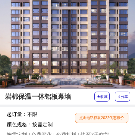
岩棉保温一体铝板幕墙

收藏

分享
起订量：
不限
点击电话获取2022优惠报价
颜色规格：
按需定制
按需定制 | 免费深化 | 免费打样 | 快至7天交货