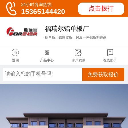

24小时咨询热线:
点击拨打
15365144420
福瑞尔铝单板厂
铝单板、铝蜂窝板、保温一体铝板制造商




返回
产品中心
客户案例
在线报价
免费获取报价
