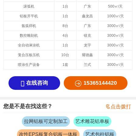
滚弧机
1台
广东
500㎡/天
铝板开平机
1台
鑫龙昌
1000㎡/天
氩弧焊机
8台
广东
3000㎡/天
数控雕刻机
4台
镁克
3000㎡/天
全自动淋涂机
1台
龙宇
3000㎡/天
复合压板压机
10台
耀德鑫
3000㎡/天
喷涂生产设备
1套
兰式
3000㎡/天


在线咨询
15365144420
您是不是在找这些？

点击拨打
拉网铝板可定制加工
艺术雕花铝单板
改性EPS板复合铝板一体板
艺术包柱铝板