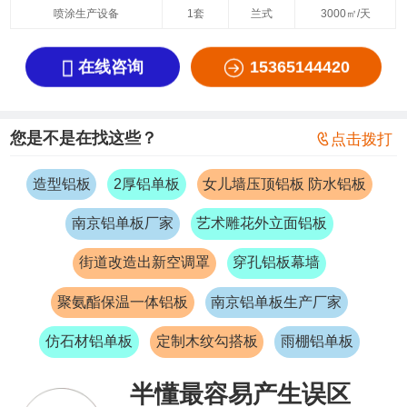
喷涂生产设备
1套
兰式
3000㎡/天


在线咨询
15365144420
您是不是在找这些？

点击拨打
造型铝板
2厚铝单板
女儿墙压顶铝板 防水铝板
南京铝单板厂家
艺术雕花外立面铝板
街道改造出新空调罩
穿孔铝板幕墙
聚氨酯保温一体铝板
南京铝单板生产厂家
仿石材铝单板
定制木纹勾搭板
雨棚铝单板
半懂最容易产生误区