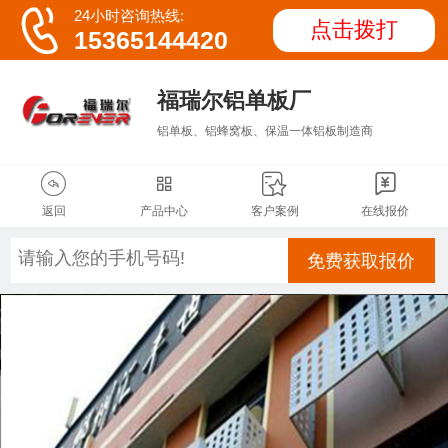

24小时咨询热线:
点击拨打
15365144420
福瑞尔铝单板厂
铝单板、铝蜂窝板、保温一体铝板制造商




返回
产品中心
客户案例
在线报价
免费获取报价
