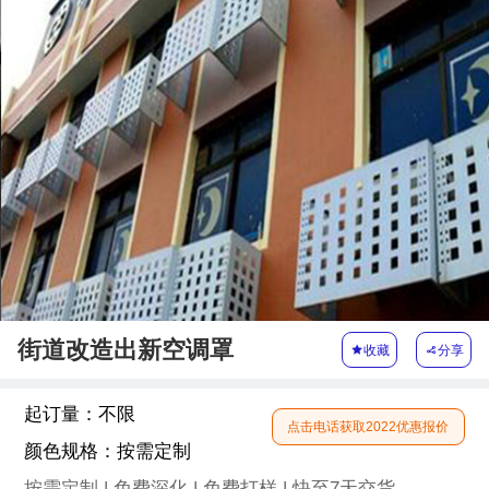
街道改造出新空调罩

收藏

分享
起订量：
不限
点击电话获取2022优惠报价
颜色规格：
按需定制
按需定制 | 免费深化 | 免费打样 | 快至7天交货