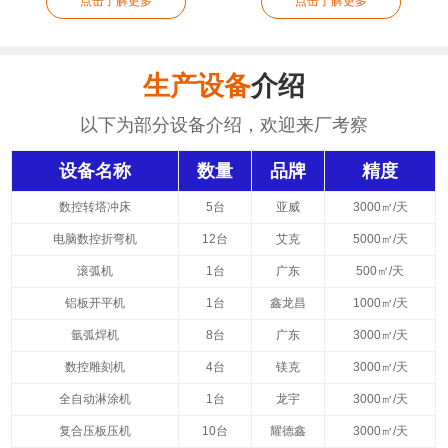
点击了解更多
点击了解更多
生产设备
介绍
以下为部分设备介绍，欢迎来厂考察
设备名称
数量
品牌
精度
数控转塔冲床
5台
亚威
3000㎡/天
电脑数控折弯机
12台
艾克
5000㎡/天
滚弧机
1台
广东
500㎡/天
铝板开平机
1台
鑫龙昌
1000㎡/天
氩弧焊机
8台
广东
3000㎡/天
数控雕刻机
4台
镁克
3000㎡/天
全自动淋涂机
1台
龙宇
3000㎡/天
复合压板压机
10台
耀德鑫
3000㎡/天