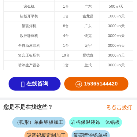
滚弧机
1台
广东
500㎡/天
铝板开平机
1台
鑫龙昌
1000㎡/天
氩弧焊机
8台
广东
3000㎡/天
数控雕刻机
4台
镁克
3000㎡/天
全自动淋涂机
1台
龙宇
3000㎡/天
复合压板压机
10台
耀德鑫
3000㎡/天
喷涂生产设备
1套
兰式
3000㎡/天


在线咨询
15365144420
您是不是在找这些？

点击拨打
（弧形）单曲铝板加工
岩棉保温装饰一体铝板
吸音铝板定制加工
氟碳喷涂铝单板