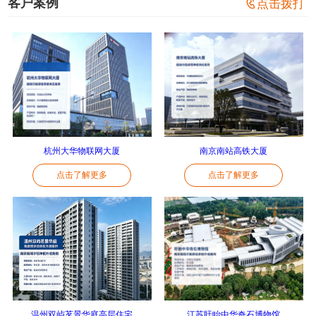
客户案例

点击拨打
杭州大华物联网大厦
南京南站高铁大厦
点击了解更多
点击了解更多
温州双屿茗景华庭高层住宅
江苏盱眙中华奇石博物馆