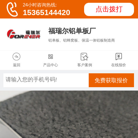

24小时咨询热线:
点击拨打
15365144420
福瑞尔铝单板厂
铝单板、铝蜂窝板、保温一体铝板制造商




返回
产品中心
客户案例
在线报价
免费获取报价
