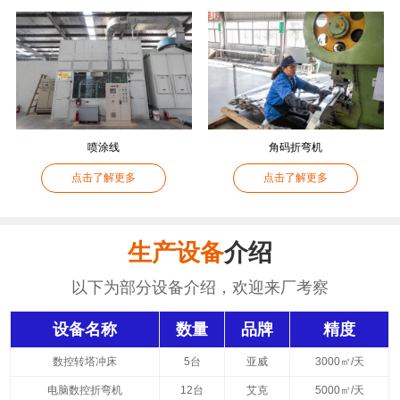
喷涂线
角码折弯机
点击了解更多
点击了解更多
生产设备
介绍
以下为部分设备介绍，欢迎来厂考察
设备名称
数量
品牌
精度
数控转塔冲床
5台
亚威
3000㎡/天
电脑数控折弯机
12台
艾克
5000㎡/天