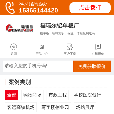

24小时咨询热线:
点击拨打
15365144420
福瑞尔铝单板厂
铝单板、铝蜂窝板、保温一体铝板制造商




返回
产品中心
客户案例
在线报价
免费获取报价
案例类别
全部
购物商场
市政工程
学校医院银行
客运高铁机场
写字楼创业园
场馆展厅