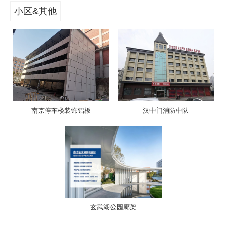
小区&其他
南京停车楼装饰铝板
汉中门消防中队
玄武湖公园廊架