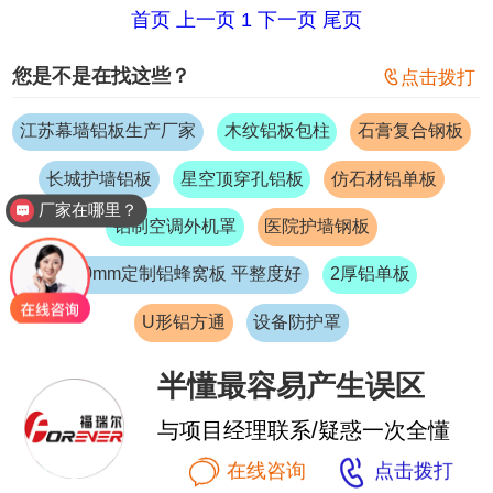
首页
上一页
1
下一页
尾页
您是不是在找这些？

点击拨打
江苏幕墙铝板生产厂家
木纹铝板包柱
石膏复合钢板
长城护墙铝板
星空顶穿孔铝板
仿石材铝单板
厂家在哪里？
铝制空调外机罩
医院护墙钢板
20mm定制铝蜂窝板 平整度好
2厚铝单板
U形铝方通
设备防护罩
半懂最容易产生误区
与项目经理联系/疑惑一次全懂


在线咨询
点击拨打