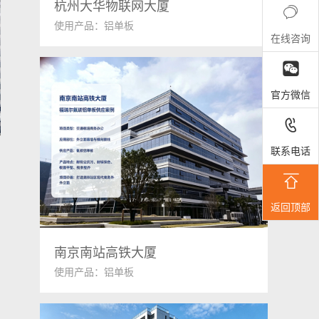
杭州大华物联网大厦

使用产品：铝单板
在线咨询

官方微信

联系电话

返回顶部
南京南站高铁大厦
使用产品：铝单板