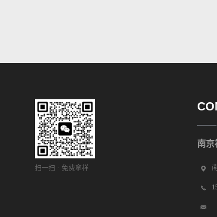
CO
南京
扫一扫 · 免费拿样
1