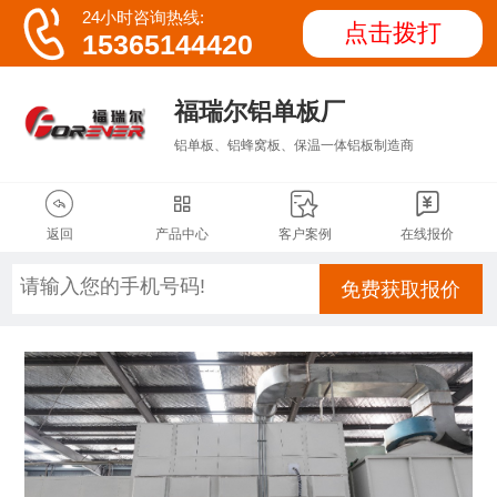

24小时咨询热线:
点击拨打
15365144420
福瑞尔铝单板厂
铝单板、铝蜂窝板、保温一体铝板制造商




返回
产品中心
客户案例
在线报价
免费获取报价