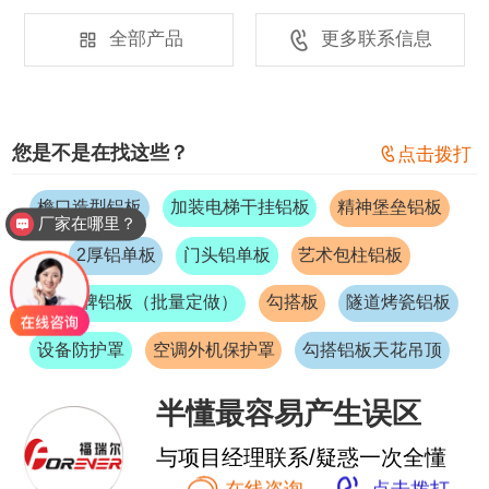


全部产品
更多联系信息
您是不是在找这些？

点击拨打
檐口造型铝板
加装电梯干挂铝板
精神堡垒铝板
厂家在哪里？
2厚铝单板
门头铝单板
艺术包柱铝板
标识标牌铝板（批量定做）
勾搭板
隧道烤瓷铝板
设备防护罩
空调外机保护罩
勾搭铝板天花吊顶
半懂最容易产生误区
与项目经理联系/疑惑一次全懂
在线咨询
点击拨打