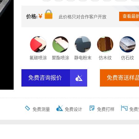
￥
价格:
查看最
此价格只对合作客户开放
氟碳喷涂
聚酯喷涂
静电粉末
仿木纹
仿石纹

免费咨询报价
免费寄送样




免费测量
免费设计
免费打样
免费