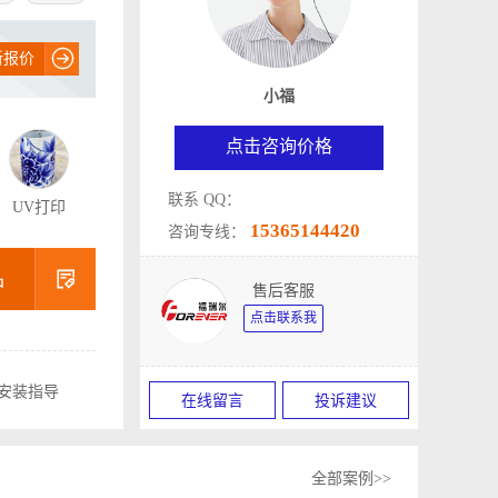

新报价
小福
点击咨询价格
联系 QQ：
UV打印
15365144420
咨询专线：

品
售后客服
点击联系我
安装指导
在线留言
投诉建议
全部案例>>