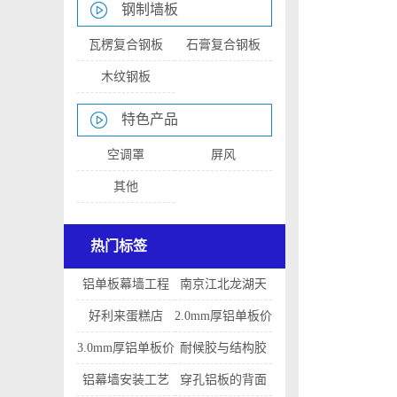
钢制墙板
瓦楞复合钢板
石膏复合钢板
木纹钢板
特色产品
空调罩
屏风
其他
热门标签
铝单板幕墙工程
南京江北龙湖天
的造价
街
好利来蛋糕店
2.0mm厚铝单板价
格是多少
3.0mm厚铝单板价
耐候胶与结构胶
格
的区别
铝幕墙安装工艺
穿孔铝板的背面