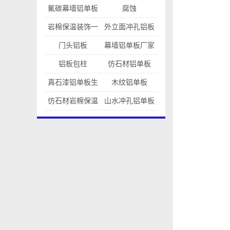
灯光施工方法
氟碳幕墙铝单板
腐蚀
岩棉保温装饰一
外立面冲孔铝板
体铝板
幕墙
门头铝板
幕墙铝单板厂家
铝板包柱
仿石材铝单板
真石漆铝单板生
木纹铝单板
产厂家
仿石材岩棉保温
山水冲孔铝单板
一体铝板