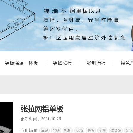
铝板保温一体板
铝蜂窝板
钢制墙板
特色
张拉网铝单板
更新时间：2021-10-26
应用场景:
车站
地铁
机场
商场
医院
学校
体育馆
文化