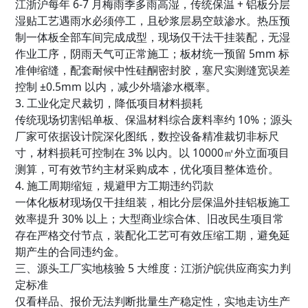
江浙沪每年 6-7 月梅雨季多雨高湿，传统保温 + 铝板分层
湿贴工艺遇雨水必须停工，且砂浆层易空鼓渗水。热压预
制一体板全部车间完成成型，现场仅干法干挂装配，无湿
作业工序，阴雨天气可正常施工；板材统一预留 5mm 标
准伸缩缝，配套耐候中性硅酮密封胶，塞尺实测缝宽误差
控制 ±0.5mm 以内，减少外墙渗水概率。
3. 工业化定尺裁切，降低项目材料损耗
传统现场切割铝单板、保温材料综合废料率约 10%；源头
厂家可依据设计院深化图纸，数控设备精准裁切非标尺
寸，材料损耗可控制在 3% 以内。以 10000㎡外立面项目
测算，可有效节约主材采购成本，优化项目整体造价。
4. 施工周期缩短，规避甲方工期违约罚款
一体化板材现场仅干挂组装，相比分层保温外挂铝板施工
效率提升 30% 以上；大型商业综合体、旧改民生项目常
存在严格交付节点，装配化工艺可有效压缩工期，避免延
期产生的合同违约金。
三、源头工厂实地核验 5 大维度：江浙沪皖供应商实力判
定标准
仅看样品、报价无法判断批量生产稳定性，实地走访生产