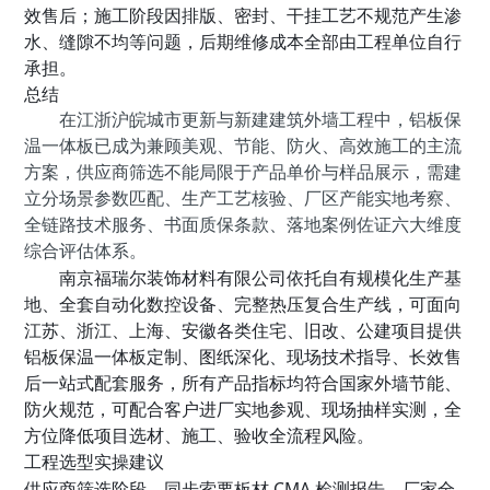
效售后；施工阶段因排版、密封、干挂工艺不规范产生渗
水、缝隙不均等问题，后期维修成本全部由工程单位自行
承担。
总结
在江浙沪皖城市更新与新建建筑外墙工程中，铝板保
温一体板已成为兼顾美观、节能、防火、高效施工的主流
方案，供应商筛选不能局限于产品单价与样品展示，需建
立
分场景参数匹配、生产工艺核验、厂区产能实地考察、
全链路技术服务、书面质保条款、落地案例佐证
六大维度
综合评估体系。
南京福瑞尔装饰材料有限公司依托自有规模化生产基
地、全套自动化数控设备、完整热压复合生产线，可面向
江苏、浙江、上海、安徽各类住宅、旧改、公建项目提供
铝板保温一体板定制、图纸深化、现场技术指导、长效售
后一站式配套服务，所有产品指标均符合国家外墙节能、
防火规范，可配合客户进厂实地参观、现场抽样实测，全
方位降低项目选材、施工、验收全流程风险。
工程选型实操建议
供应商筛选阶段，同步索要板材 CMA 检测报告、厂家全