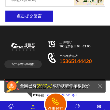
点击提交留言

上班时间:
365无节假日 08:~21:00

7*24免费电话
15365144420
专注幕墙装饰铝板
全国已有
(3927人)
成功获取铝单板报价
Copyright©2022 福瑞尔铝业.All rights reserved
ICP备案：
苏ICP备18045525号-1




点击拨打