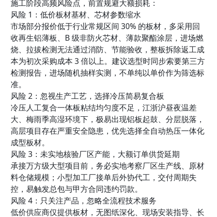
施工阶段高频风险点，前置规避大额损耗：
风险 1：低价板材基材、芯材参数缩水
市场部分报价低于行业常规区间 30% 的板材，多采用回
收再生铝薄板、B 级非防火芯材、薄款聚酯涂层，进场燃
烧、拉拔检测无法通过消防、节能验收，整板拆除返工成
本为初次采购成本 3 倍以上。建议选型时同步索要第三方
检测报告，进场随机抽样实测，不单纯以单价作为筛选标
准。
风险 2：忽视生产工艺，选择冷压简易复合板
冷压人工复合一体板粘结均匀度不足，江浙沪昼夜温差
大、梅雨季高湿环境下，极易出现铝板起鼓、分层脱落，
高层项目存在严重安全隐患，优先选择全自动热压一体化
成型板材。
风险 3：未实地核验厂区产能，大额订单供货延期
承接万方级大型项目前，务必实地考察厂区生产线、原材
料仓储规模；小型加工厂接单后外协代工，交付周期失
控，易触发总包与甲方合同违约罚款。
风险 4：只关注产品，忽略全流程技术服务
低价供应商仅提供板材，无图纸深化、现场安装指导、长