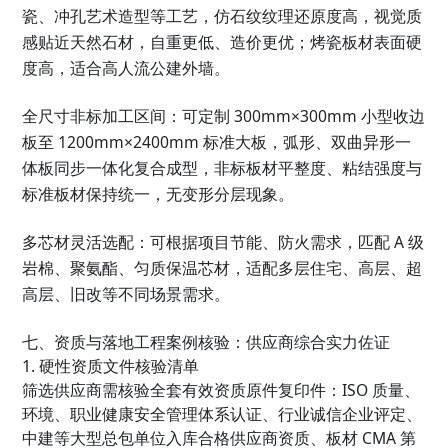
瓷、冲孔艺术造型等工艺，仿石纹纹理还原度高，视觉质
感贴近天然石材，自重更低、造价更优；烤瓷板材表面硬
度高，适合高人流公建外墙。
全尺寸非标加工区间
：可定制 300mm×300mm 小型收边
板至 1200mm×2400mm 标准大板，弧形、双曲异形一
体板同步一体化复合成型，非标板材平整度、粘结强度与
标准板材保持统一，无变形分层现象。
多芯材灵活选配
：可根据项目节能、防火需求，匹配 A 级
岩棉、聚氨酯、匀质保温芯材，适配多层住宅、高层、超
高层、旧改等不同场景需求。
七、资质与落地工程案例核验：供应商综合实力佐证
1. 硬性资质文件核验清单
筛选供应商需核验全套有效资质原件复印件：ISO 质量、
环境、职业健康安全管理体系认证、行业诚信企业评定、
中建等大型总包单位入库合格供应商资质、板材 CMA 第