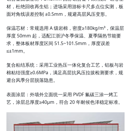
材，杜绝回收再生铝；进场采用游标卡尺多点位实测，板
面对角线误差控制 ±0.5mm，规避高层风压变形。
保温芯材：常规选用 A 级岩棉，密度≥180kg/m³，保温层
厚度 50mm 起，适配江浙沪冬季保温、夏季隔热节能要
求，整体板材厚度区间 51.5~101.5mm，厚度误差
≤±1mm。
复合粘结系统：采用工业热压一体化复合工艺，铝板与岩
棉粘结强度≥0.6MPa，满足高层抗风压拉拔检测要求，规
避台风季分层脱落隐患。
表面涂层：外墙外立面统一采用 PVDF 氟碳三涂一烤工
艺，涂层总厚度≥40μm，符合 20 年耐候色泽稳定标准。