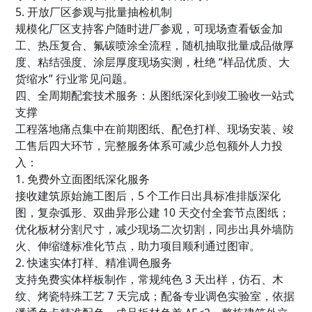
5. 开放厂区参观与批量抽检机制
规模化厂区支持客户随时进厂参观，可现场查看钣金加
工、热压复合、氟碳喷涂全流程，随机抽取批量成品做厚
度、粘结强度、涂层厚度现场实测，杜绝 “样品优质、大
货缩水” 行业常见问题。
四、全周期配套技术服务：从图纸深化到竣工验收一站式
支撑
工程落地痛点集中在前期图纸、配色打样、现场安装、竣
工售后四大环节，完整服务体系可减少总包额外人力投
入：
1. 免费外立面图纸深化服务
接收建筑原始施工图后，5 个工作日出具标准排版深化
图，复杂弧形、双曲异形公建 10 天交付全套节点图纸；
优化板材分割尺寸，减少现场二次切割，同步出具外墙防
火、伸缩缝标准化节点，助力项目顺利通过图审。
2. 快速实体打样、精准调色服务
支持免费实体样板制作，常规纯色 3 天出样，仿石、木
纹、烤瓷特殊工艺 7 天完成；配备专业调色实验室，依据