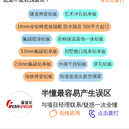
点击拨打
隧道烤瓷铝板
艺术冲孔铝单板
18mm全铝蜂窝板隔断 防水隔音 500平方起订
氟碳喷涂铝板
岩棉保温装饰一体铝板
3.0mm氟碳铝单板
别墅檐口线条铝单板
2.0mm氟碳铝单板
外墙干挂铝板
穿孔铝板
地铁烤瓷铝板
街道改造出新空调罩
半懂最容易产生误区
与项目经理联系/疑惑一次全懂


在线咨询
点击拨打