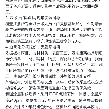
潘通色卡精准配色，成品板材色差 ΔE≤2，整栋建筑外立
面无色差断层，避免批量生产后配色不符造成大面积返
工。
3. 区域上门勘测与现场安装指导
覆盖江浙沪皖全域技术人员上门复核基层尺寸，针对墙体
基层偏差调整排版方案；项目进场施工阶段，派驻 5 年以
上装配经验技术人员驻场指导，规范干挂、板缝密封、边
角收口施工流程，提升现场施工效率约 20%。
4. 透明化分项报价，无隐形增项
依据板材厚度、芯材材质、表面工艺、运输距离出具明细
报价清单，主材、辅材、物流、深化服务分项清晰，报价
阶段一次性列明全部费用；区别于小型厂商低价引流，施
工阶段加价的行业乱象，便于总包精准编制项目预算。
五、质保体系与长期售后保障：外墙长效运维支撑
外墙板材户外使用周期长达十余年，质保体系直接决定后
期维修成本，筛选供应商需重点核验书面质保条款：
氟碳涂层耐候质保
：采用 PVDF 氟碳喷涂一体板，涂层厚
度≥40μm，提供书面 20 年色泽稳定质保；薄涂层回收铝
板材户外 3-5 年易褪色粉化，整栋外立面翻新成本较高。