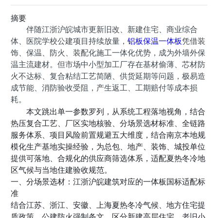
摘要
伴随江浙沪皖城市更新旧改、新建住宅、商业综合
体、医院学校公建项目持续放量，
铝板保温一体板
凭借
装
饰、保温、防火、装配化施工
一体化优势，成为外墙外保
温主流建材。但市场中小型加工厂存在基材偷薄、芯材防
火不达标、复合粘结工艺简陋、供货延期等问题，极易造
成节能、消防验收受阻，产生返工、工期赔付等成本损
耗。
本文跳出单一参数罗列，从
系统工程落地视角
，结合
热压复合工艺、厂区实地核验、分场景选材标准、全链路
服务体系、项目风险前置规避五大维度，结合南京本地规
模化生产基地实操经验，为总包、地产、装饰、城投单位
提供可落地、合规化的供应商筛选体系，适配夏热冬冷地
区气候与当地住建验收规范。
一、分场景选材：江浙沪皖建筑对应的一体板国标适配标
准
结合江苏、浙江、安徽、上海夏热冬冷气候、地方住宅提
质政策、公建防火强制条文，区分
新建高层住宅、老旧小