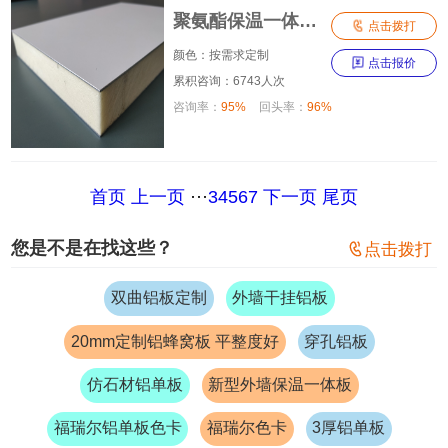
聚氨酯保温一体铝板

点击拨打
颜色：按需求定制

点击报价
累积咨询：6743人次
咨询率：
95%
回头率：
96%
首页
上一页
···
3
4
5
6
7
下一页
尾页
您是不是在找这些？

点击拨打
双曲铝板定制
外墙干挂铝板
20mm定制铝蜂窝板 平整度好
穿孔铝板
仿石材铝单板
新型外墙保温一体板
福瑞尔铝单板色卡
福瑞尔色卡
3厚铝单板