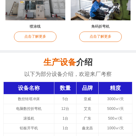
喷涂线
角码折弯机
点击了解更多
点击了解更多
生产设备
介绍
以下为部分设备介绍，欢迎来厂考察
设备名称
数量
品牌
精度
数控转塔冲床
5台
亚威
3000㎡/天
电脑数控折弯机
12台
艾克
5000㎡/天
滚弧机
1台
广东
500㎡/天
铝板开平机
1台
鑫龙昌
1000㎡/天