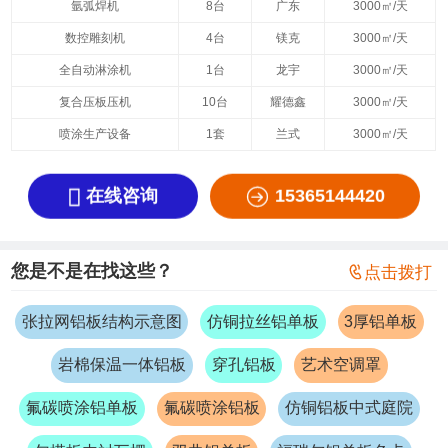
氩弧焊机
8台
广东
3000㎡/天
数控雕刻机
4台
镁克
3000㎡/天
全自动淋涂机
1台
龙宇
3000㎡/天
复合压板压机
10台
耀德鑫
3000㎡/天
喷涂生产设备
1套
兰式
3000㎡/天


在线咨询
15365144420
您是不是在找这些？

点击拨打
张拉网铝板结构示意图
仿铜拉丝铝单板
3厚铝单板
岩棉保温一体铝板
穿孔铝板
艺术空调罩
氟碳喷涂铝单板
氟碳喷涂铝板
仿铜铝板中式庭院