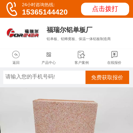

24小时咨询热线:
点击拨打
15365144420
福瑞尔铝单板厂
铝单板、铝蜂窝板、保温一体铝板制造商




返回
产品中心
客户案例
在线报价
免费获取报价
