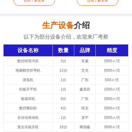
点击了解更多
点击了解更多
生产设备
介绍
以下为部分设备介绍，欢迎来厂考察
设备名称
数量
品牌
精度
数控转塔冲床
5台
亚威
3000㎡/天
电脑数控折弯机
12台
艾克
5000㎡/天
滚弧机
1台
广东
500㎡/天
铝板开平机
1台
鑫龙昌
1000㎡/天
氩弧焊机
8台
广东
3000㎡/天
数控雕刻机
4台
镁克
3000㎡/天
全自动淋涂机
1台
龙宇
3000㎡/天
复合压板压机
10台
耀德鑫
3000㎡/天