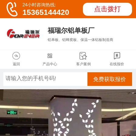

24小时咨询热线:
点击拨打
15365144420
福瑞尔铝单板厂
铝单板、铝蜂窝板、保温一体铝板制造商




返回
产品中心
客户案例
在线报价
免费获取报价
