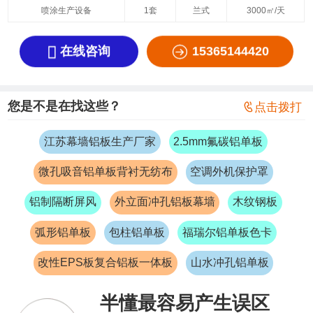
喷涂生产设备
1套
兰式
3000㎡/天


在线咨询
15365144420
您是不是在找这些？

点击拨打
江苏幕墙铝板生产厂家
2.5mm氟碳铝单板
微孔吸音铝单板背衬无纺布
空调外机保护罩
铝制隔断屏风
外立面冲孔铝板幕墙
木纹钢板
弧形铝单板
包柱铝单板
福瑞尔铝单板色卡
改性EPS板复合铝板一体板
山水冲孔铝单板
半懂最容易产生误区