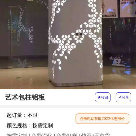
艺术包柱铝板

收藏

分享
起订量：
不限
点击电话获取2022优惠报价
颜色规格：
按需定制
按需定制 | 免费深化 | 免费打样 | 快至7天交货