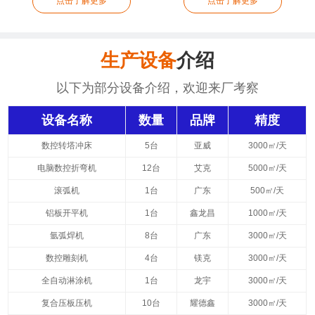
点击了解更多
点击了解更多
生产设备
介绍
以下为部分设备介绍，欢迎来厂考察
设备名称
数量
品牌
精度
数控转塔冲床
5台
亚威
3000㎡/天
电脑数控折弯机
12台
艾克
5000㎡/天
滚弧机
1台
广东
500㎡/天
铝板开平机
1台
鑫龙昌
1000㎡/天
氩弧焊机
8台
广东
3000㎡/天
数控雕刻机
4台
镁克
3000㎡/天
全自动淋涂机
1台
龙宇
3000㎡/天
复合压板压机
10台
耀德鑫
3000㎡/天