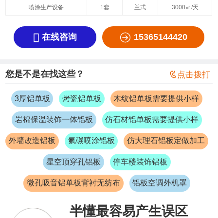
喷涂生产设备
1套
兰式
3000㎡/天


在线咨询
15365144420
您是不是在找这些？

点击拨打
3厚铝单板
烤瓷铝单板
木纹铝单板需要提供小样
岩棉保温装饰一体铝板
仿石材铝单板需要提供小样
外墙改造铝板
氟碳喷涂铝板
仿大理石铝板定做加工
星空顶穿孔铝板
停车楼装饰铝板
微孔吸音铝单板背衬无纺布
铝板空调外机罩
半懂最容易产生误区