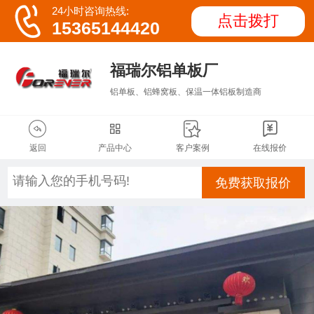

24小时咨询热线:
点击拨打
15365144420
福瑞尔铝单板厂
铝单板、铝蜂窝板、保温一体铝板制造商




返回
产品中心
客户案例
在线报价
免费获取报价
