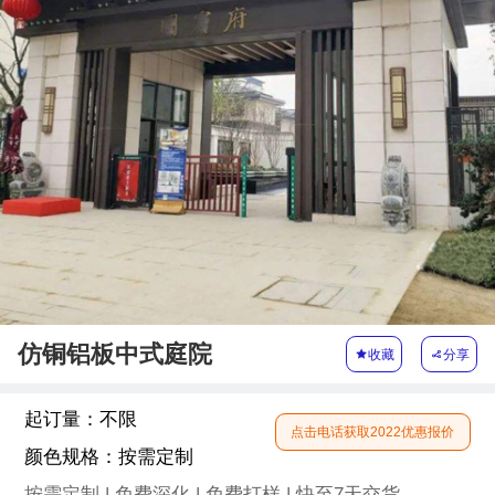
仿铜铝板中式庭院

收藏

分享
起订量：
不限
点击电话获取2022优惠报价
颜色规格：
按需定制
按需定制 | 免费深化 | 免费打样 | 快至7天交货