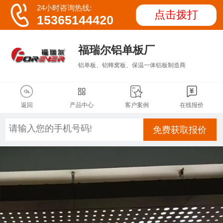

24小时咨询热线:
点击拨打
15365144420
福瑞尔铝单板厂
铝单板、铝蜂窝板、保温一体铝板制造商




返回
产品中心
客户案例
在线报价
免费获取报价
