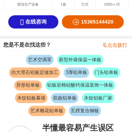
喷涂生产设备
1套
兰式
3000㎡/天


在线咨询
15365144420
您是不是在找这些？

点击拨打
艺术空调罩
新型外墙保温一体板
仿大理石铝板定做加工
3厚铝单板
门头铝单板
异形铝单板
铝板岩棉硅酸钙保温装饰一体板
木纹铝板幕墙
双曲铝单板
木纹铝板厂家
艺术雕花铝单板
瓦楞复合钢板
半懂最容易产生误区