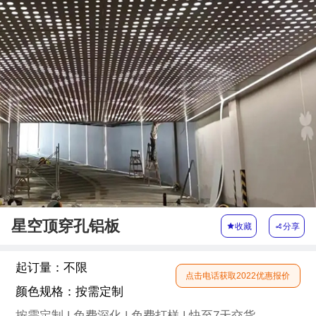
星空顶穿孔铝板

收藏

分享
起订量：
不限
点击电话获取2022优惠报价
颜色规格：
按需定制
按需定制 | 免费深化 | 免费打样 | 快至7天交货