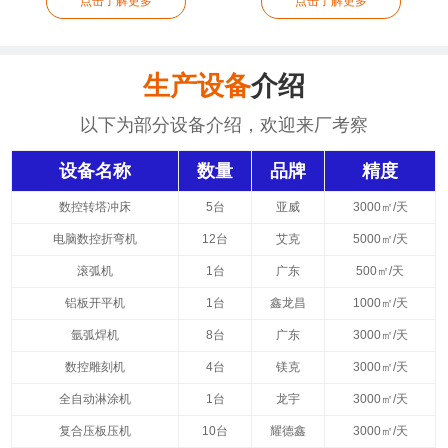
点击了解更多
点击了解更多
生产设备
介绍
以下为部分设备介绍，欢迎来厂考察
设备名称
数量
品牌
精度
数控转塔冲床
5台
亚威
3000㎡/天
电脑数控折弯机
12台
艾克
5000㎡/天
滚弧机
1台
广东
500㎡/天
铝板开平机
1台
鑫龙昌
1000㎡/天
氩弧焊机
8台
广东
3000㎡/天
数控雕刻机
4台
镁克
3000㎡/天
全自动淋涂机
1台
龙宇
3000㎡/天
复合压板压机
10台
耀德鑫
3000㎡/天